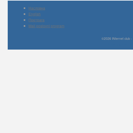
Насловна
English
Претрага
Mali poslovni program
©2026 INternet club -
Prirodni kamen c