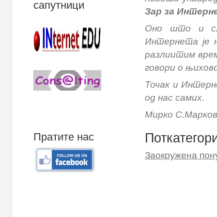
сапутници
Зар за Интерн
Оно што и сл
Интернета је 
разлиитим врем
говори о њихово
Точак и Интерн
од нас самих.
Мирко С.Марков
Поткатегори
Пратите нас
Заокружена пон
Mali poslovni program