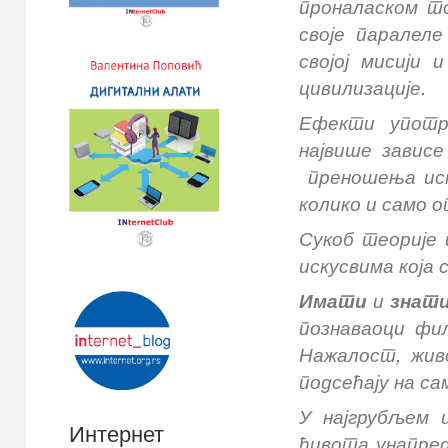
проналаском т
своје паралеле
својој мисији
цивилизације.
Ефекти употре
највише зависе
преношења иск
колико и само о
Сукоб теорије 
искусвима која 
Имати
и
знат
познаваоци фи
Нажалост, жив
подсећају на са
У
најгрубљем ц
Интернет
ћивота унапред