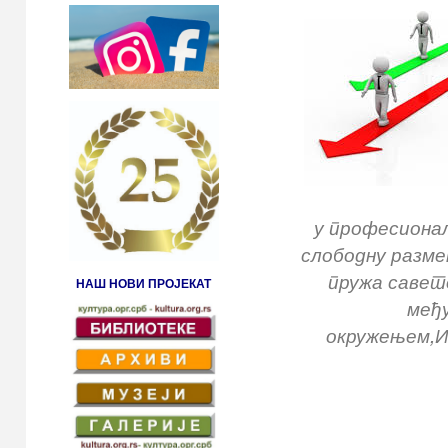
у професионал
слободну разме
пружа савет
НАШ НОВИ ПРОЈЕКАТ
међ
окружењем,И