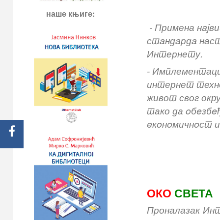
наше књиге:
- Примена нajв
стaндaрдa наст
Интернету.
- Имплементаци
интернет техно
живот свог окр
тако да oбeзбeђ
eкoнoмичнoст и
ОКО
СВЕТА
Проналазак Инт