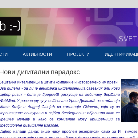
СТИ
АКТИВНОСТИ
ПРОЈЕКТИ
ИДЕНТИФИКАЦ
Насловна
Нови дигитални парадокс
Вештачка интелигенција штити компаније и истовремено им прети
Ова дилема - да ли је вештачка интелигенција савезник или нови
сајбер ризик - била је предмет дискусије на вебинару портала
WebMind. У разговору су учествовали Урош Драшкић из компаније
Marsh Srbija и Андреј Стојић из компаније Oktocron, који су из
перспективе осигурања и сајбер безбедности објаснили како се
претње мењају и како се компаније могу припремити за
предстојеће дигиталне изазове.
Сајбер напади данас више нису проблем резервисан само за ИТ тимове
пословни ризик који може утицати на било коју компанију, од малих предузећа