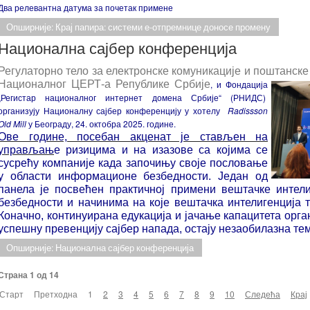
Два релевантна датума за почетак примене
Опширније: Крај папира: системи е-отпремнице доносе промену
Национална сајбер конференција
Регулаторно тело за електронске комуникације и поштанске 
Националног ЦЕРТ-а Републике Србије
, и Фондација
„Регистар националног интернет домена Србије“ (РНИДС)
организују Националну сајбер конференцију у хотелу
Radissson
Old Mill
у Београду, 24. октобра 2025. године.
Ове године, посебан акценат је стављен на
управљањ
e ризицима и на изазове са којима се
сусрећу компаније када започињу своје пословање
у области информационе безбедности. Један од
панела је посвећен практичној примени вештачке интел
безбедности и начинима на које вештачка интелигенција 
Коначно, континуирана едукација и јачање капацитета орга
успешну превенцију сајбер напада, остају незаобилазна те
Опширније: Национална сајбер конференција
Страна 1 од 14
Старт
Претходна
1
2
3
4
5
6
7
8
9
10
Следећа
Крај