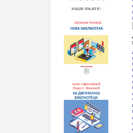
наше књиге: