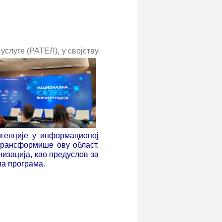
услуге (РАТЕЛ), у својству
игенције у информационој
трансформише ову област.
низација, као предуслов за
ма програма.