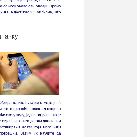
а се могу обављати онлајн. Према
ника је достигао 2,5 милиона, што
штачку
бзира колико пута им кажете „не“.
можете пронаћи прави одговор на
ући ово у виду, једно од решења је
е објашњавањем да ови дигитални
истицирани алати који могу бити
 погрешни. Затим их научите да