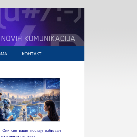
ИЈА
КОНТАКТ
English
Претрага
Mali poslovni program
. Они све више постају озбиљан
 до великих система.