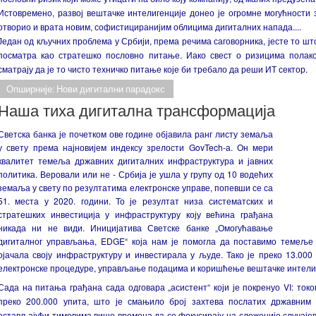
Истовремено, развој вештачке интелигенције донео је огромне могућности
отворио и врата новим, софистициранијим облицима дигиталних напада....
Један од кључних проблема у Србији, према речима саговорника, јесте то што
посматра као стратешко пословно питање. Иако свест о ризицима полак
сматрају да је то чисто техничко питање које би требало да реши ИТ сектор.
Опширније: Нови дигитални парадокс
Наша тиха дигитална трансформација
Светска банка је почетком ове године објавила ранг листу земаља
у свету према најновијем индексу зрелости GovTech-а. Он мери
квалитет темеља државних дигиталних инфраструктура и јавних
политика. Веровали или не - Србија је ушла у групу од 10 водећих
земаља у свету по резултатима електронске управе, попевши се са
51. места у 2020. години. То је резултат низа систематских и
стратешких инвестиција у инфраструктуру коју већина грађана
никада ни не види. Иницијатива Светске банке „Омогућавање
дигиталног управљања, EDGE“ која нам је помогла да поставимо темеље 
ојачала своју инфраструктуру и инвестирала у људе. Тако је преко 13.00
електронске процедуре, управљање подацима и коришћење вештачке интели
Сада на питања грађана сада одговара „асистент“ који је покренуо VI: ток
преко 200.000 упита, што је смањило број захтева послатих државним
остављајући тимовима више времена да се фокусирају на сложеније случајеве