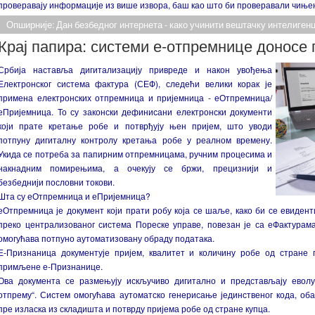
проверавају информације из више извора, баш као што би проверавали чињен
Опширније: Дан безбедног интернета - како учинити вештачку интелигенц
Крај папира: системи е-отпремнице доносе
Србија наставља дигитализацију привреде и након увођења
Електронског система фактура (СЕФ), следећи велики корак је
примена електронских отпремница и пријемница - еОтпремница/
еПријемница. То су законски дефинисани електронски документи
који прате кретање робе и потврђују њен пријем, што уводи
потпуну дигиталну контролу кретања робе у реалном времену.
Укида се потреба за папирним отпремницама, ручним процесима и
накнадним помирењима, а очекују се бржи, прецизнији и
безбеднији пословни токови.
Шта су еОтпремница и еПријемница?
еОтпремница је документ који прати робу која се шаље, како би се евиде
преко централизованог система Пореске управе, повезан је са еФактурама
омогућава потпуно аутоматизовану обраду података.
Е-Признаница документује пријем, квалитет и количину робе од стране
примљене е-Признанице.
Ова документа се размењују искључиво дигитално и представљају еволу
отпрему“. Систем омогућава аутоматско генерисање јединственог кода, об
пре изласка из складишта и потврду пријема робе од стране купца.