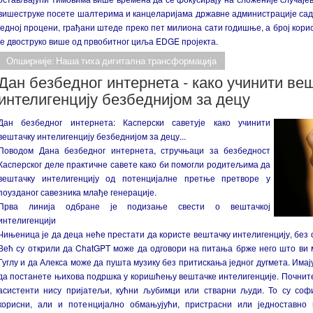
вишеструке посете шалтерима и канцеларијама државне администрације сад
једној процени, грађани штеде преко пет милиона сати годишње, а број корис
је двоструко више од првобитног циља EDGE пројекта.
Опширније: Наша тиха дигитална трансформација
Дан безбедног интернета - како учинити ве
интелигенцију безбеднијом за децу
Дан безбедног интернета: Касперски саветује како учинити
вештачку интелигенцију безбеднијом за децу...
Поводом Дана безбедног интернета, стручњаци за безбедност
Касперског деле практичне савете како би помогли родитељима да
вештачку интелигенцију од потенцијалне претње претворе у
поузданог савезника млађе генерације.
Прва линија одбране је подизање свести о вештачкој
интелигенцији
Чињеница је да деца неће престати да користе вештачку интелигенцију, без о
Већ су открили да ChatGPT може да одговори на питања брже него што ви 
Гуглу и да Алекса може да пушта музику без притискања једног дугмета.
Имај
да постанете њихова подршка у коришћењу вештачке интелигенције. Почнит
асистенти нису пријатељи, кућни љубимци или стварни људи. То су соф
корисни, али и потенцијално обмањујући, пристрасни или једноставно