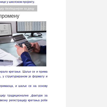
ице у школском пројекту.
ију безбеднијом за децу
 промену
нтирало кретање. Шаље се и прима
, у структурираном је формату и
 примаоца, и шаље се на основу
цију традиционалне „фактуре за
авезну регистрацију кретања робе