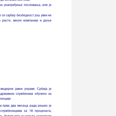
 за унапређење пословања, али је
 се сајбер безбедност још увек не
о расте, многе компаније и даље
модерне јавне управе. Србија је
0 државних службеника обучено за
генције
ом прва два месеца рада решио је
 службеницима за 18 процената,
. Услуге које су некада захтевале