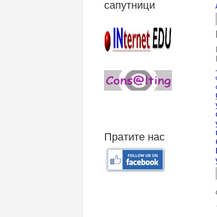
сапутници
Пратите нас
Mali poslovni program