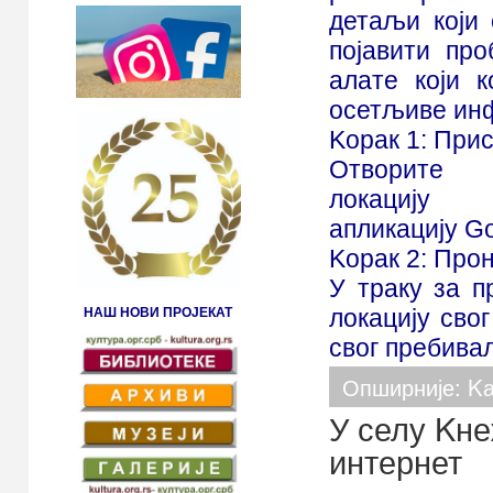
детаљи који
појавити пр
алате који 
осетљиве ин
Kорак 1: При
Отворите
локациј
апликацију
Go
Kорак 2: Прон
У траку за п
НАШ НОВИ ПРОЈЕКАТ
локацију сво
свог пребивал
Опширније: Kа
У селу Kн
интернет