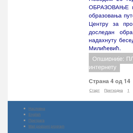
ОБРАЗОВАЊЕ на
образовања пут
Центру за пр
доследан обра
надахнуту бесе
Милићевић.
Опширније: ПЛ
интернету
Страна 4 од 14
Старт
Претходна
1
Насловна
English
Претрага
Mali poslovni program