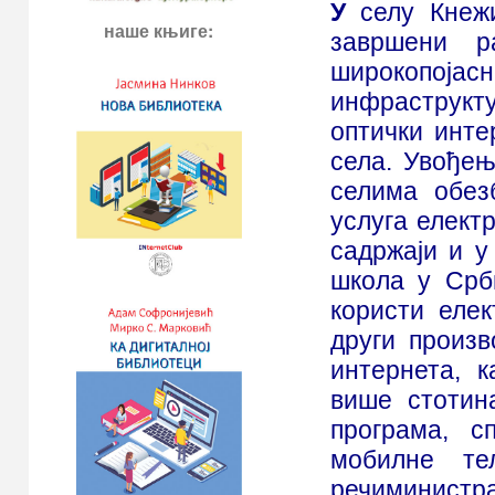
У
селу Кнеж
наше књиге:
завршени р
широкопојас
инфраструк
оптички инте
села. Увођењ
селима обез
услуга елект
садржаји и 
школа у Срб
користи еле
други произв
интернета, 
више стотина
програма, с
мобилне те
речиминистр