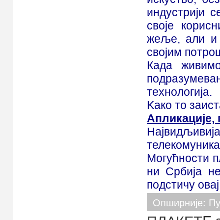
Mali poslovni program
индустрији с
своје корис
жеље, али и
својим потро
Када живимо
подразумева
технологија.
Kако то заист
Апликације, 
Највидљивиј
телекомуник
Могућности п
ни Србија не
подстичу овај
Опширније: Пу