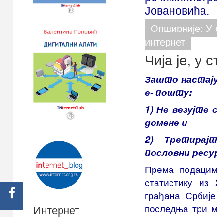
Јовановића.
Опширније: У
интернет
Чија је, у
Зашто настају
е- пошту:
1) Не везујте 
домене и
2) Третирај
пословни ресу
Према подацим
статистику из 
грађана Србије
последња три м
Интернет