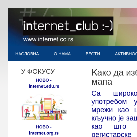
НАСЛОВНА
О НАМА
ВЕСТИ
АКТИВНО
Kако да из
У ФОКУСУ
мапа
НОВО -
internet.edu.rs
Са широко
употребом 
мрежи као ш
кључно је за
као што с
НОВО -
internet.org.rs
регистарск