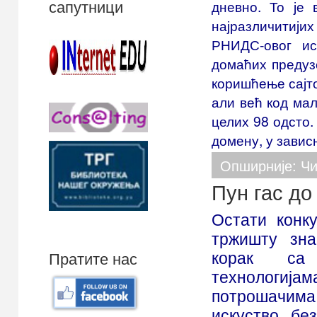
сапутници
дневно. То је 
најразличитији
РНИДС-овог ис
домаћих предуз
коришћење сајтов
али већ код мал
целих 98 одсто. 
домену, у зависн
Опширније: Чиј
Пун гас до
Остати конк
тржишту зна
Пратите нас
корак са
технолог
потрошачима
искуство, бе