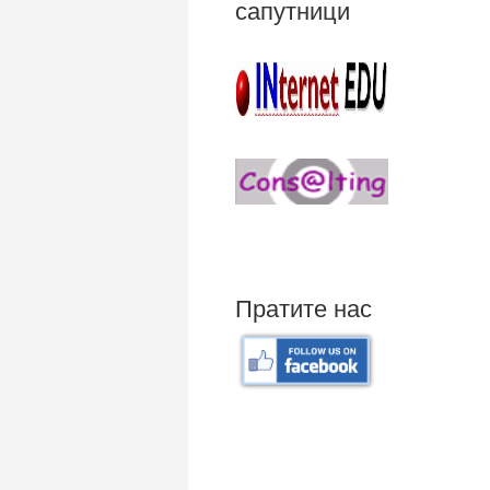
сапутници
Пратите нас
Mali poslovni program