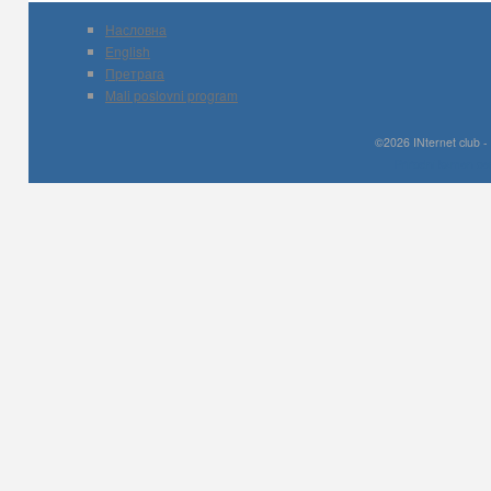
Насловна
English
Претрага
Mali poslovni program
©2026 INternet club -
Prirodni kamen c