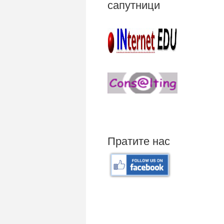
сапутници
Пратите нас
Mali poslovni program