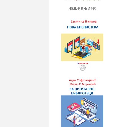
наше књиге: